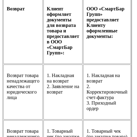
Возврат
Клиент
ООО «СмартБар
оформляет
Групп»
документы
предоставляет
для возврата
Клиенту
товара и
оформленные
предоставляет
документы:
в ООО
«СмартБар
Групп»:
Возврат товара
1. Накладная
1. Накладная на
ненадлежащего
на возврат
возврат
качества от
2. Заявление на
2.
юридического
возврат
Корректировочный
лица
счет-фактура
3. Приходный
ордер
Возврат товара
1. Товарный
1. Товарный чек
ненадлежащего
чек (по закупке
(по закупке товара)