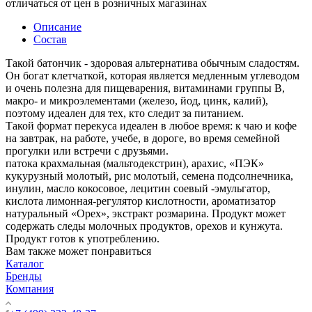
отличаться от цен в розничных магазинах
Описание
Состав
Такой батончик - здоровая альтернатива обычным сладостям.
Он богат клетчаткой, которая является медленным углеводом
и очень полезна для пищеварения, витаминами группы B,
макро- и микроэлементами (железо, йод, цинк, калий),
поэтому идеален для тех, кто следит за питанием.
Такой формат перекуса идеален в любое время: к чаю и кофе
на завтрак, на работе, учебе, в дороге, во время семейной
прогулки или встречи с друзьями.
патока крахмальная (мальтодекстрин), арахис, «ПЭК»
кукурузный молотый, рис молотый, семена подсолнечника,
инулин, масло кокосовое, лецитин соевый -эмульгатор,
кислота лимонная-регулятор кислотности, ароматизатор
натуральный «Орех», экстракт розмарина. Продукт может
содержать следы молочных продуктов, орехов и кунжута.
Продукт готов к употреблению.
Вам также может понравиться
Каталог
Бренды
Компания