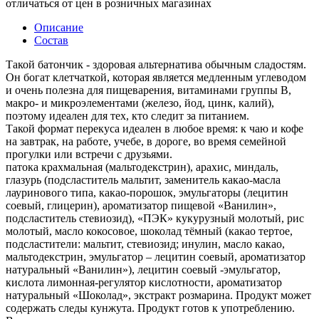
отличаться от цен в розничных магазинах
Описание
Состав
Такой батончик - здоровая альтернатива обычным сладостям.
Он богат клетчаткой, которая является медленным углеводом
и очень полезна для пищеварения, витаминами группы B,
макро- и микроэлементами (железо, йод, цинк, калий),
поэтому идеален для тех, кто следит за питанием.
Такой формат перекуса идеален в любое время: к чаю и кофе
на завтрак, на работе, учебе, в дороге, во время семейной
прогулки или встречи с друзьями.
патока крахмальная (мальтодекстрин), арахис, миндаль,
глазурь (подсластитель мальтит, заменитель какао-масла
лауринового типа, какао-порошок, эмульгаторы (лецитин
соевый, глицерин), ароматизатор пищевой «Ванилин»,
подсластитель стевиозид), «ПЭК» кукурузный молотый, рис
молотый, масло кокосовое, шоколад тёмный (какао тертое,
подсластители: мальтит, стевиозид; инулин, масло какао,
мальтодекстрин, эмульгатор – лецитин соевый, ароматизатор
натуральный «Ванилин»), лецитин соевый -эмульгатор,
кислота лимонная-регулятор кислотности, ароматизатор
натуральный «Шоколад», экстракт розмарина. Продукт может
содержать следы кунжута. Продукт готов к употреблению.